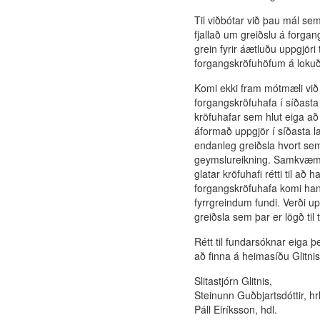
Til viðbótar við þau mál sem
fjallað um greiðslu á forgan
grein fyrir áætluðu uppgjöri
forgangskröfuhöfum á loku
Komi ekki fram mótmæli við á
forgangskröfuhafa í síðasta
kröfuhafar sem hlut eiga að
áformað uppgjör í síðasta l
endanleg greiðsla hvort sem 
geymslureikning. Samkvæmt 2
glatar kröfuhafi rétti til a
forgangskröfuhafa komi han
fyrrgreindum fundi. Verði up
greiðsla sem þar er lögð til
Rétt til fundarsóknar eiga þ
að finna á heimasíðu Glitni
Slitastjórn Glitnis,
Steinunn Guðbjartsdóttir, hrl
Páll Eiríksson, hdl.