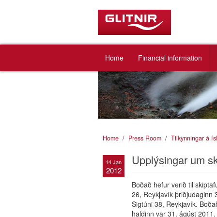
Home
Financial information
Home
Press Room
Tilkynningar á í
Upplýsingar um sk
14 Jan
2012
Boðað hefur verið til skipta
26, Reykjavík þriðjudaginn 
Sigtúni 38, Reykjavík. Boða
haldinn var 31. ágúst 2011.