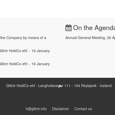
On the Agend
e the Company by means of a
Annual General Meeting, 26 A
litnir HoldCo ehf. - 16 January
litnir HoldCo ehf. - 16 January
Glitnir HoldCo ehf - Langholtsvegur 111 - 104 Reykjavik - Iceland
ir@glitnir.info
Disclaimer
Contact us