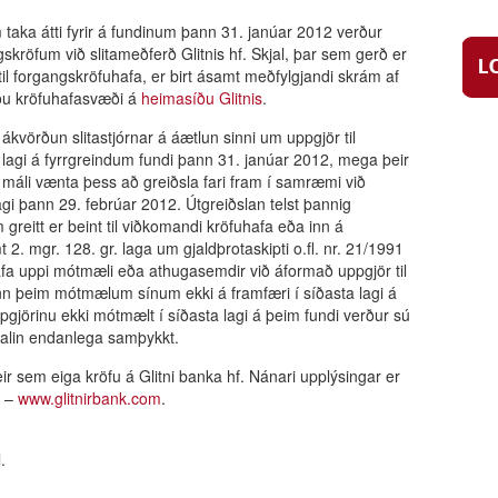
 taka átti fyrir á fundinum þann 31. janúar 2012 verður
gskröfum við slitameðferð Glitnis hf. Skjal, þar sem gerð er
 til forgangskröfuhafa, er birt ásamt meðfylgjandi skrám af
ðu kröfuhafasvæði á
heimasíðu Glitnis
.
kvörðun slitastjórnar á áætlun sinni um uppgjör til
 lagi á fyrrgreindum fundi þann 31. janúar 2012, mega þeir
 máli vænta þess að greiðsla fari fram í samræmi við
agi þann 29. febrúar 2012. Útgreiðslan telst þannig
greitt er beint til viðkomandi kröfuhafa eða inn á
. mgr. 128. gr. laga um gjaldþrotaskipti o.fl. nr. 21/1991
ð hafa uppi mótmæli eða athugasemdir við áformað uppgjör til
n þeim mótmælum sínum ekki á framfæri í síðasta lagi á
pgjörinu ekki mótmælt í síðasta lagi á þeim fundi verður sú
 talin endanlega samþykkt.
eir sem eiga kröfu á Glitni banka hf. Nánari upplýsingar er
s –
www.glitnirbank.com
.
.