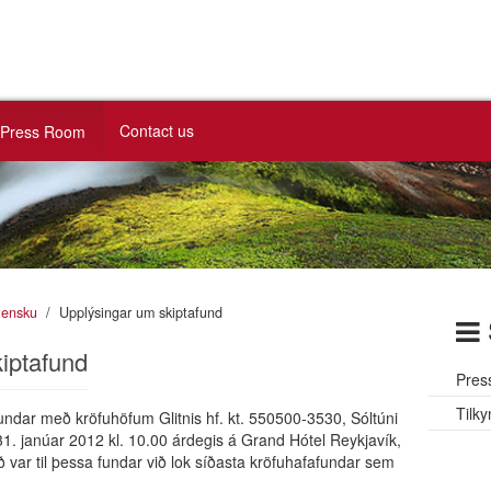
Contact us
Press Room
slensku
Upplýsingar um skiptafund
iptafund
Pres
Tilky
fundar með kröfuhöfum Glitnis hf. kt. 550500-3530, Sóltúni
31. janúar 2012 kl. 10.00 árdegis á Grand Hótel Reykjavík,
ð var til þessa fundar við lok síðasta kröfuhafafundar sem